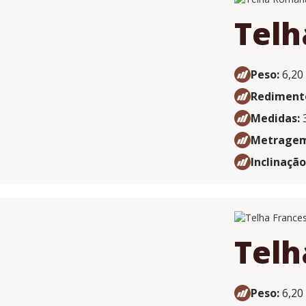
Tel
Peso:
6,20
Rediment
Medidas:
3
Metragem 
Inclinação
Telh
Peso:
6,20