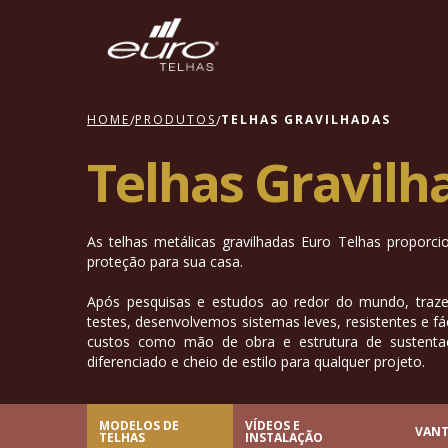
HOME
/
PRODUTOS
/
TELHAS GRAVILHADAS
Telhas Gravilh
As telhas metálicas gravilhadas Euro Telhas proporc
proteção para sua casa.
Após pesquisas e estudos ao redor do mundo, traze
testes, desenvolvemos sistemas leves, resistentes e fá
custos como mão de obra e estrutura de susten
diferenciado e cheio de estilo para qualquer projeto.
MODELOS DE
VÍDEOS E
VAN
TELHAS
INSTALAÇÃO