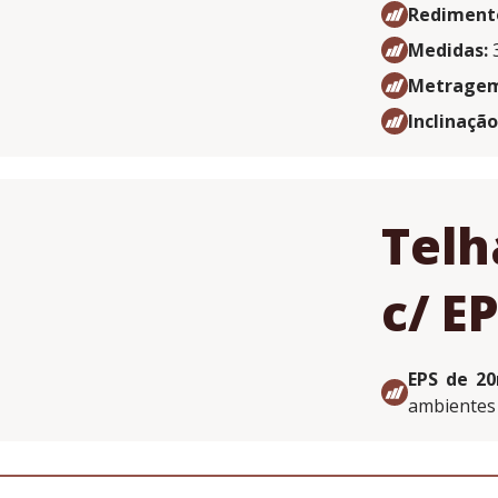
Rediment
Medidas:
3
Metragem 
Inclinação
Telh
c/ E
EPS de 2
ambientes