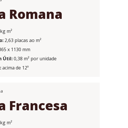
ha Romana
 kg m²
o:
2,63 placas ao m²
65 x 1130 mm
Útil:
0,38 m² por unidade
:
acima de 12º
a Francesa
 kg m²