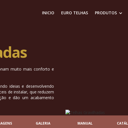
INICIO
EURO TELHAS
PRODUTOS
adas
ionam muito mais conforto e
ndo ideias e desenvolvendo
ceis de instalar, que reduzem
tação e dão um acabamento
TAGENS
GALERIA
MANUAL
CATÁ