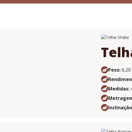
Telh
Peso:
6,20
Rendimen
Medidas:
4
Metragem 
Inclinação