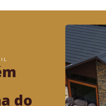
IL
ém
ha do